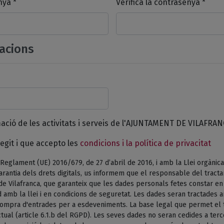
nya *
Verifica la contrasenya *
acions
mació de les activitats i serveis de l'AJUNTAMENT DE VILAFRAN
egit i que accepto les
condicions i la política de privacitat
Reglament (UE) 2016/679, de 27 d’abril de 2016, i amb la Llei orgànica
arantia dels drets digitals, us informem que el responsable del tract
de Vilafranca, que garanteix que les dades personals fetes constar e
 amb la llei i en condicions de seguretat. Les dades seran tractades am
 compra d'entrades per a esdeveniments. La base legal que permet el 
tual (article 6.1.b del RGPD). Les seves dades no seran cedides a terc