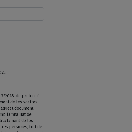
CA.
 3/2018, de protecció
ament de les vostres
n aquest document
b la finalitat de
tractament de les
eres persones, tret de