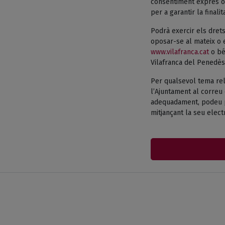
consentiment exprés o 
per a garantir la finali
Podrà exercir els drets
oposar-se al mateix o e
www.vilafranca.cat
o bé 
Vilafranca del Penedès
Per qualsevol tema rel
l’Ajuntament al correu 
adequadament, podeu pr
mitjançant la seu electr