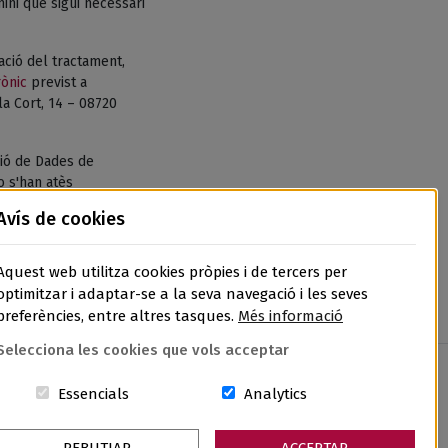
ni que sigui necessari
tació del tractament,
rònic
previst a
la Cort, 14 – 08720
ió de Dades de
o s'han atès
de Dades, l’APDCAT,
Avís de cookies
Aquest web utilitza cookies pròpies i de tercers per
optimitzar i adaptar-se a la seva navegació i les seves
preferències, entre altres tasques.
Més informació
Selecciona les cookies que vols acceptar
Aquestes cookies són essencials per al lloc w
Cookies related to sit
Essencials
Analytics