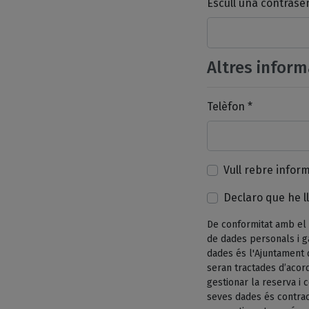
Escull una contrase
Altres inform
Telèfon *
Vull rebre infor
Declaro que he ll
De conformitat amb el 
de dades personals i g
dades és l'Ajuntament 
seran tractades d’acord
gestionar la reserva i
seves dades és contrac