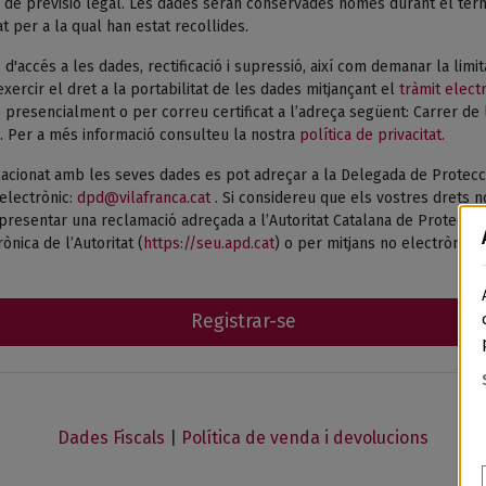
de previsió legal. Les dades seran conservades només durant el termi
tat per a la qual han estat recollides.
 d'accés a les dades, rectificació i supressió, així com demanar la limi
xercir el dret a la portabilitat de les dades mitjançant el
tràmit elect
presencialment o per correu certificat a l’adreça següent: Carrer de 
. Per a més informació consulteu la nostra
política de privacitat.
acionat amb les seves dades es pot adreçar a la Delegada de Protecc
electrònic:
dpd@vilafranca.cat
. Si considereu que els vostres drets n
esentar una reclamació adreçada a l’Autoritat Catalana de Protecció 
ònica de l’Autoritat (
https://seu.apd.cat
) o per mitjans no electrònics.
Registrar-se
Dades Fiscals
|
Política de venda i devolucions