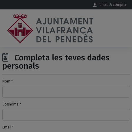
Salta al contingut principal
entra & compra
Completa les teves dades
personals
Nom *
Cognoms *
Email *