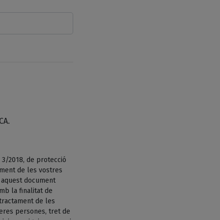
CA.
 3/2018, de protecció
ament de les vostres
n aquest document
b la finalitat de
tractament de les
eres persones, tret de