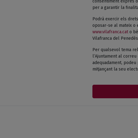
consentiment exprés o 
per a garantir la finali
Podrà exercir els drets
oposar-se al mateix o e
www.vilafranca.cat
o bé 
Vilafranca del Penedès
Per qualsevol tema rel
l’Ajuntament al correu 
adequadament, podeu pr
mitjançant la seu electr