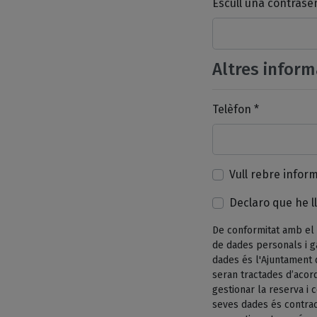
Escull una contrase
Altres inform
Telèfon *
Vull rebre infor
Declaro que he ll
De conformitat amb el 
de dades personals i g
dades és l'Ajuntament 
seran tractades d’acord
gestionar la reserva i
seves dades és contrac