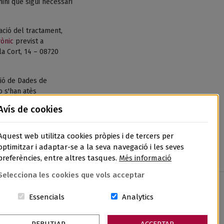
ni que sigui necessari
tació del tractament,
rònic
previst a
la Cort, 14 – 08720
ió de Dades de
o s'han atès
de Dades, l’APDCAT,
Avís de cookies
Aquest web utilitza cookies pròpies i de tercers per
optimitzar i adaptar-se a la seva navegació i les seves
preferències, entre altres tasques.
Més informació
Selecciona les cookies que vols acceptar
Aquestes cookies són essencials per al lloc w
Cookies related to sit
Essencials
Analytics