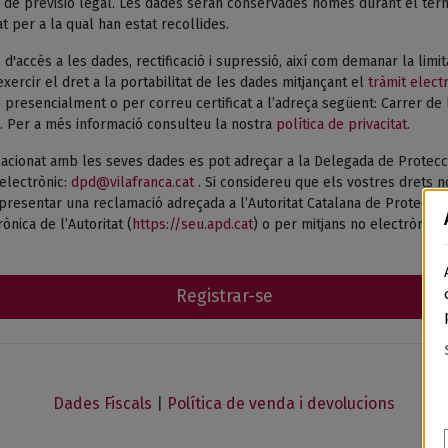
de previsió legal. Les dades seran conservades només durant el termi
tat per a la qual han estat recollides.
 d'accés a les dades, rectificació i supressió, així com demanar la limi
xercir el dret a la portabilitat de les dades mitjançant el
tràmit elect
presencialment o per correu certificat a l’adreça següent: Carrer de 
. Per a més informació consulteu la nostra
política de privacitat.
acionat amb les seves dades es pot adreçar a la Delegada de Protecc
electrònic:
dpd@vilafranca.cat
. Si considereu que els vostres drets n
esentar una reclamació adreçada a l’Autoritat Catalana de Protecció 
ònica de l’Autoritat (
https://seu.apd.cat
) o per mitjans no electrònics.
Registrar-se
Dades Fiscals
|
Política de venda i devolucions