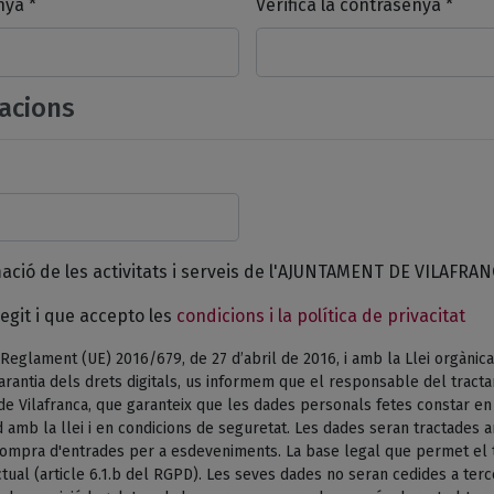
nya *
Verifica la contrasenya *
acions
mació de les activitats i serveis de l'AJUNTAMENT DE VILAFRAN
egit i que accepto les
condicions i la política de privacitat
Reglament (UE) 2016/679, de 27 d’abril de 2016, i amb la Llei orgànica
arantia dels drets digitals, us informem que el responsable del tract
de Vilafranca, que garanteix que les dades personals fetes constar e
 amb la llei i en condicions de seguretat. Les dades seran tractades am
 compra d'entrades per a esdeveniments. La base legal que permet el 
tual (article 6.1.b del RGPD). Les seves dades no seran cedides a terc