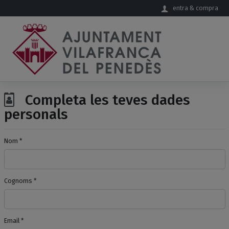
Salta al contingut principal
entra & compra
Completa les teves dades
personals
Nom *
Cognoms *
Email *