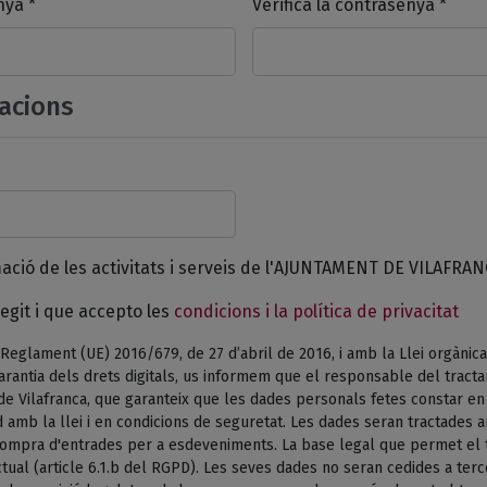
nya *
Verifica la contrasenya *
acions
mació de les activitats i serveis de l'AJUNTAMENT DE VILAFRAN
egit i que accepto les
condicions i la política de privacitat
Reglament (UE) 2016/679, de 27 d’abril de 2016, i amb la Llei orgànica
arantia dels drets digitals, us informem que el responsable del tract
de Vilafranca, que garanteix que les dades personals fetes constar e
 amb la llei i en condicions de seguretat. Les dades seran tractades am
 compra d'entrades per a esdeveniments. La base legal que permet el 
tual (article 6.1.b del RGPD). Les seves dades no seran cedides a terc