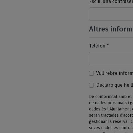
Escull una contrase
Altres inform
Telèfon *
Vull rebre infor
Declaro que he ll
De conformitat amb el 
de dades personals i g
dades és l'Ajuntament 
seran tractades d’acord
gestionar la reserva i
seves dades és contrac