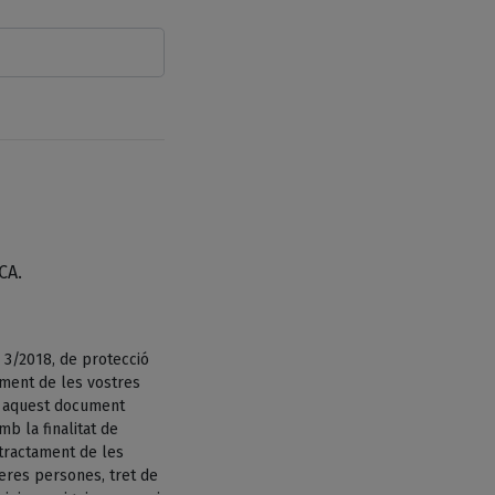
CA.
 3/2018, de protecció
ament de les vostres
n aquest document
b la finalitat de
tractament de les
eres persones, tret de