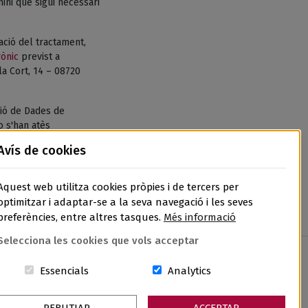
ni que sigui necessari
tació del tractament,
rònic
previst a
la Cort, 14 – 08720
ió de Dades de
o s'han atès
de Dades, l’APDCAT,
Avís de cookies
Aquest web utilitza cookies pròpies i de tercers per
optimitzar i adaptar-se a la seva navegació i les seves
preferències, entre altres tasques.
Més informació
Selecciona les cookies que vols acceptar
Aquestes cookies són essencials per al lloc w
Cookies related to sit
Essencials
Analytics