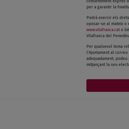
consentiment exprés o 
per a garantir la finali
Podrà exercir els drets
oposar-se al mateix o e
www.vilafranca.cat
o bé 
Vilafranca del Penedès
Per qualsevol tema rel
l’Ajuntament al correu 
adequadament, podeu pr
mitjançant la seu electr