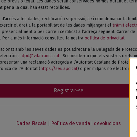
de previsió legal. Les dades seran conservades només durant el termi
tat per a la qual han estat recollides.
 d'accés a les dades, rectificació i supressió, així com demanar la limi
xercir el dret a la portabilitat de les dades mitjançant el
tràmit elect
presencialment o per correu certificat a l’adreça següent: Carrer de 
. Per a més informació consulteu la nostra
política de privacitat.
acionat amb les seves dades es pot adreçar a la Delegada de Protecc
electrònic:
dpd@vilafranca.cat
. Si considereu que els vostres drets n
esentar una reclamació adreçada a l’Autoritat Catalana de Protecció 
ònica de l’Autoritat (
https://seu.apd.cat
) o per mitjans no electrònics.
Registrar-se
Dades Fiscals
|
Política de venda i devolucions