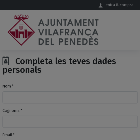
Salta al contingut principal
entra & compra
Completa les teves dades
personals
Nom *
Cognoms *
Email *