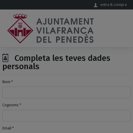
Salta al contingut principal
entra & compra
Completa les teves dades
personals
Nom *
Cognoms *
Email *