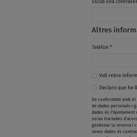
Escull una contrase
Altres inform
Telèfon *
Vull rebre infor
Declaro que he ll
De conformitat amb el 
de dades personals i g
dades és l'Ajuntament 
seran tractades d’acord
gestionar la reserva i
seves dades és contrac