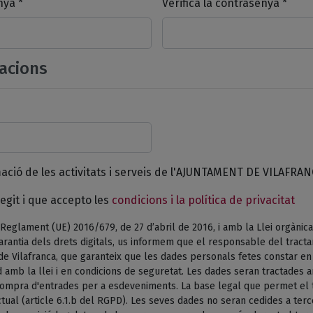
nya *
Verifica la contrasenya *
acions
mació de les activitats i serveis de l'AJUNTAMENT DE VILAFRAN
egit i que accepto les
condicions i la política de privacitat
Reglament (UE) 2016/679, de 27 d’abril de 2016, i amb la Llei orgànica
arantia dels drets digitals, us informem que el responsable del tract
de Vilafranca, que garanteix que les dades personals fetes constar e
 amb la llei i en condicions de seguretat. Les dades seran tractades am
 compra d'entrades per a esdeveniments. La base legal que permet el 
tual (article 6.1.b del RGPD). Les seves dades no seran cedides a terc