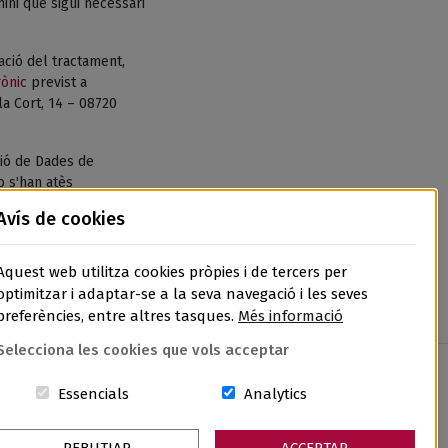
ni que sigui necessari
tació del tractament,
rònic
previst a
la Cort, 14 – 08720
ió de Dades de
o s'han atès
de Dades, l’APDCAT,
Avís de cookies
Aquest web utilitza cookies pròpies i de tercers per
optimitzar i adaptar-se a la seva navegació i les seves
preferències, entre altres tasques.
Més informació
Selecciona les cookies que vols acceptar
Aquestes cookies són essencials per al lloc w
Cookies related to sit
Essencials
Analytics