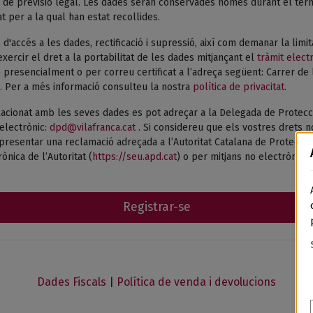
de previsió legal. Les dades seran conservades només durant el termi
tat per a la qual han estat recollides.
 d'accés a les dades, rectificació i supressió, així com demanar la limi
xercir el dret a la portabilitat de les dades mitjançant el
tràmit elect
presencialment o per correu certificat a l’adreça següent: Carrer de 
. Per a més informació consulteu la nostra
política de privacitat.
acionat amb les seves dades es pot adreçar a la Delegada de Protecc
electrònic:
dpd@vilafranca.cat
. Si considereu que els vostres drets n
esentar una reclamació adreçada a l’Autoritat Catalana de Protecció 
ònica de l’Autoritat (
https://seu.apd.cat
) o per mitjans no electrònics.
Registrar-se
Dades Fiscals
|
Política de venda i devolucions