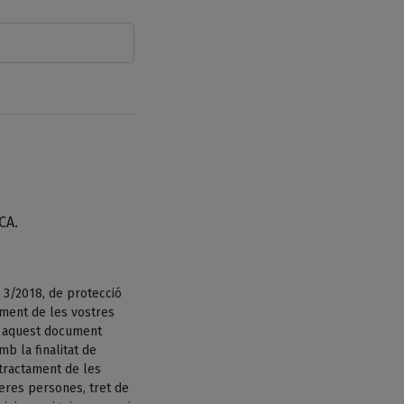
CA.
 3/2018, de protecció
ament de les vostres
n aquest document
b la finalitat de
tractament de les
eres persones, tret de