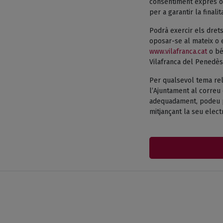
consentiment exprés o 
per a garantir la finali
Podrà exercir els drets
oposar-se al mateix o e
www.vilafranca.cat
o bé 
Vilafranca del Penedès
Per qualsevol tema rel
l’Ajuntament al correu 
adequadament, podeu pr
mitjançant la seu electr