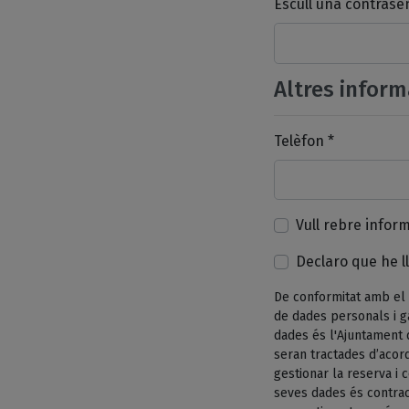
Escull una contrase
Altres inform
Telèfon *
Vull rebre infor
Declaro que he ll
De conformitat amb el 
de dades personals i g
dades és l'Ajuntament 
seran tractades d’acord
gestionar la reserva i
seves dades és contrac