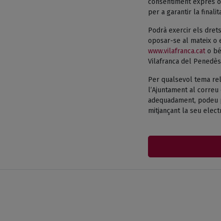
consentiment exprés o 
per a garantir la finali
Podrà exercir els drets
oposar-se al mateix o e
www.vilafranca.cat
o bé 
Vilafranca del Penedès
Per qualsevol tema rel
l’Ajuntament al correu 
adequadament, podeu pr
mitjançant la seu electr