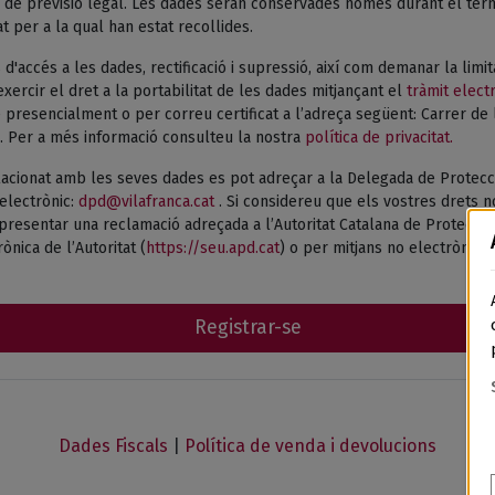
de previsió legal. Les dades seran conservades només durant el termi
tat per a la qual han estat recollides.
 d'accés a les dades, rectificació i supressió, així com demanar la limi
xercir el dret a la portabilitat de les dades mitjançant el
tràmit elect
presencialment o per correu certificat a l’adreça següent: Carrer de 
. Per a més informació consulteu la nostra
política de privacitat.
acionat amb les seves dades es pot adreçar a la Delegada de Protecc
electrònic:
dpd@vilafranca.cat
. Si considereu que els vostres drets n
esentar una reclamació adreçada a l’Autoritat Catalana de Protecció 
ònica de l’Autoritat (
https://seu.apd.cat
) o per mitjans no electrònics.
Registrar-se
Dades Fiscals
|
Política de venda i devolucions