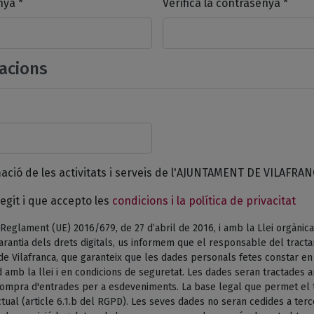
nya *
Verifica la contrasenya *
acions
mació de les activitats i serveis de l'AJUNTAMENT DE VILAFRAN
egit i que accepto les
condicions i la política de privacitat
Reglament (UE) 2016/679, de 27 d’abril de 2016, i amb la Llei orgànica
arantia dels drets digitals, us informem que el responsable del tract
de Vilafranca, que garanteix que les dades personals fetes constar e
 amb la llei i en condicions de seguretat. Les dades seran tractades am
 compra d'entrades per a esdeveniments. La base legal que permet el 
tual (article 6.1.b del RGPD). Les seves dades no seran cedides a terc