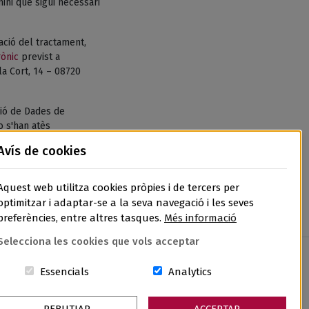
ni que sigui necessari
tació del tractament,
rònic
previst a
la Cort, 14 – 08720
ió de Dades de
o s'han atès
de Dades, l’APDCAT,
Avís de cookies
Aquest web utilitza cookies pròpies i de tercers per
optimitzar i adaptar-se a la seva navegació i les seves
preferències, entre altres tasques.
Més informació
Selecciona les cookies que vols acceptar
Aquestes cookies són essencials per al lloc w
Cookies related to sit
Essencials
Analytics