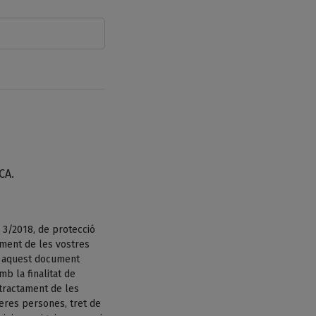
CA.
 3/2018, de protecció
ament de les vostres
n aquest document
b la finalitat de
tractament de les
eres persones, tret de