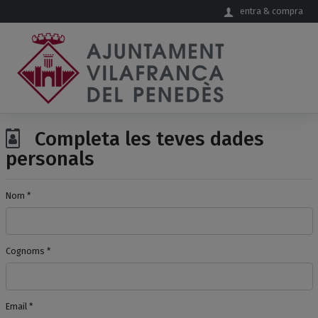
Salta al contingut principal
entra & compra
Completa les teves dades
personals
Nom *
Cognoms *
Email *