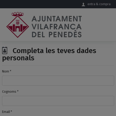
Salta al contingut principal
entra & compra
Completa les teves dades
personals
Nom *
Cognoms *
Email *