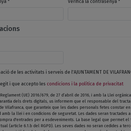
nya *
Verifica la contrasenya *
acions
mació de les activitats i serveis de l'AJUNTAMENT DE VILAFRAN
egit i que accepto les
condicions i la política de privacitat
Reglament (UE) 2016/679, de 27 d’abril de 2016, i amb la Llei orgànica
arantia dels drets digitals, us informem que el responsable del tract
de Vilafranca, que garanteix que les dades personals fetes constar e
 amb la llei i en condicions de seguretat. Les dades seran tractades am
 compra d'entrades per a esdeveniments. La base legal que permet el 
tual (article 6.1.b del RGPD). Les seves dades no seran cedides a terc