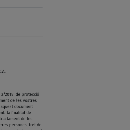
CA.
 3/2018, de protecció
ament de les vostres
n aquest document
b la finalitat de
tractament de les
eres persones, tret de