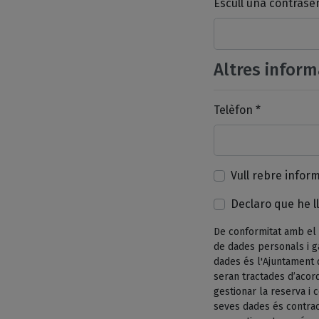
Escull una contrase
Altres inform
Telèfon *
Vull rebre infor
Declaro que he ll
De conformitat amb el 
de dades personals i g
dades és l'Ajuntament 
seran tractades d’acord
gestionar la reserva i
seves dades és contrac