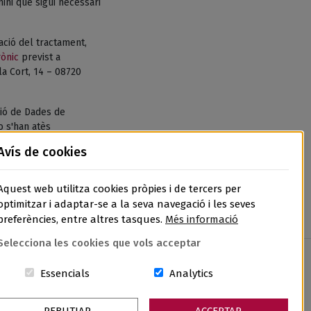
ni que sigui necessari
tació del tractament,
rònic
previst a
la Cort, 14 – 08720
ió de Dades de
o s'han atès
de Dades, l’APDCAT,
Avís de cookies
Aquest web utilitza cookies pròpies i de tercers per
optimitzar i adaptar-se a la seva navegació i les seves
preferències, entre altres tasques.
Més informació
Selecciona les cookies que vols acceptar
Aquestes cookies són essencials per al lloc w
Cookies related to sit
Essencials
Analytics