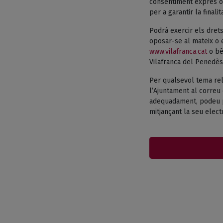
consentiment exprés o 
per a garantir la finali
Podrà exercir els drets
oposar-se al mateix o e
www.vilafranca.cat
o bé 
Vilafranca del Penedès
Per qualsevol tema rel
l’Ajuntament al correu 
adequadament, podeu pr
mitjançant la seu electr