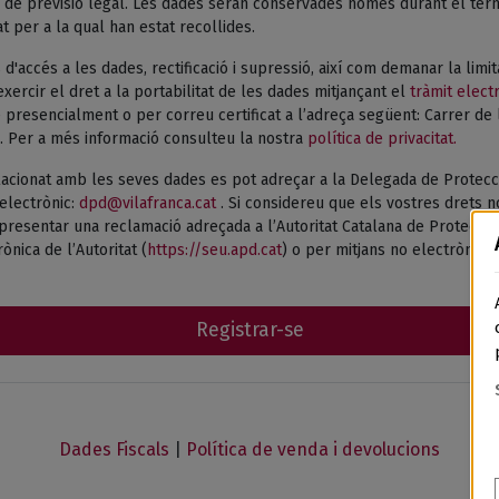
de previsió legal. Les dades seran conservades només durant el termi
tat per a la qual han estat recollides.
 d'accés a les dades, rectificació i supressió, així com demanar la limi
xercir el dret a la portabilitat de les dades mitjançant el
tràmit elect
presencialment o per correu certificat a l’adreça següent: Carrer de 
. Per a més informació consulteu la nostra
política de privacitat.
acionat amb les seves dades es pot adreçar a la Delegada de Protecc
electrònic:
dpd@vilafranca.cat
. Si considereu que els vostres drets n
esentar una reclamació adreçada a l’Autoritat Catalana de Protecció 
ònica de l’Autoritat (
https://seu.apd.cat
) o per mitjans no electrònics.
Registrar-se
Dades Fiscals
|
Política de venda i devolucions