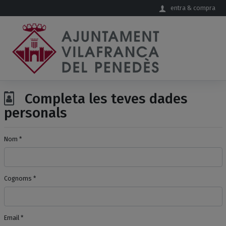
Salta al contingut principal
entra & compra
Completa les teves dades
personals
Nom *
Cognoms *
Email *