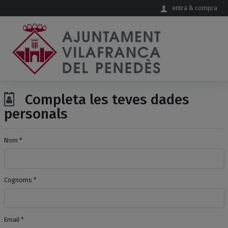
Salta al contingut principal
entra & compra
Completa les teves dades
personals
Nom *
Cognoms *
Email *