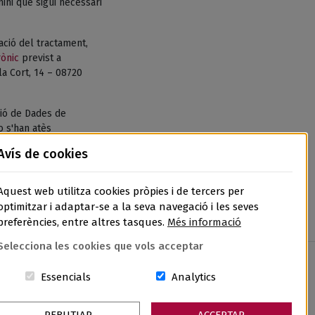
ni que sigui necessari
tació del tractament,
rònic
previst a
la Cort, 14 – 08720
ió de Dades de
o s'han atès
de Dades, l’APDCAT,
Avís de cookies
Aquest web utilitza cookies pròpies i de tercers per
optimitzar i adaptar-se a la seva navegació i les seves
preferències, entre altres tasques.
Més informació
Selecciona les cookies que vols acceptar
Aquestes cookies són essencials per al lloc w
Cookies related to sit
Essencials
Analytics