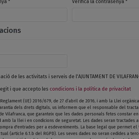
nya *
Verifica la contrasenya *
acions
mació de les activitats i serveis de l'AJUNTAMENT DE VILAFRAN
egit i que accepto les
condicions i la política de privacitat
Reglament (UE) 2016/679, de 27 d’abril de 2016, i amb la Llei orgànica
arantia dels drets digitals, us informem que el responsable del tract
de Vilafranca, que garanteix que les dades personals fetes constar e
 amb la llei i en condicions de seguretat. Les dades seran tractades am
 compra d'entrades per a esdeveniments. La base legal que permet el 
tual (article 6.1.b del RGPD). Les seves dades no seran cedides a terc