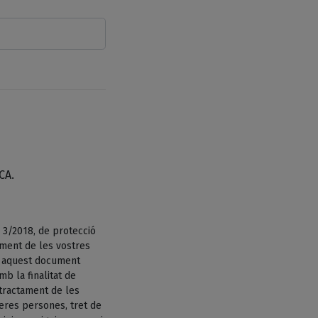
CA.
 3/2018, de protecció
ament de les vostres
n aquest document
b la finalitat de
tractament de les
eres persones, tret de