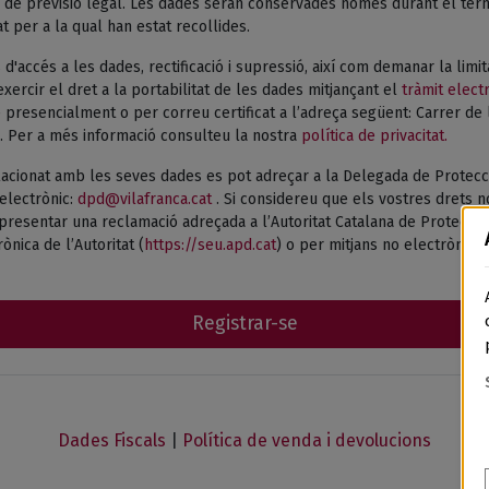
de previsió legal. Les dades seran conservades només durant el termi
tat per a la qual han estat recollides.
 d'accés a les dades, rectificació i supressió, així com demanar la limi
xercir el dret a la portabilitat de les dades mitjançant el
tràmit elect
presencialment o per correu certificat a l’adreça següent: Carrer de 
. Per a més informació consulteu la nostra
política de privacitat.
acionat amb les seves dades es pot adreçar a la Delegada de Protecc
electrònic:
dpd@vilafranca.cat
. Si considereu que els vostres drets n
esentar una reclamació adreçada a l’Autoritat Catalana de Protecció 
ònica de l’Autoritat (
https://seu.apd.cat
) o per mitjans no electrònics.
Registrar-se
Dades Fiscals
|
Política de venda i devolucions