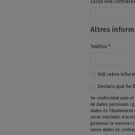
Escull una contrase
Altres inform
Telèfon *
Vull rebre infor
Declaro que he ll
De conformitat amb el 
de dades personals i g
dades és l'Ajuntament 
seran tractades d’acord
gestionar la reserva i
seves dades és contrac