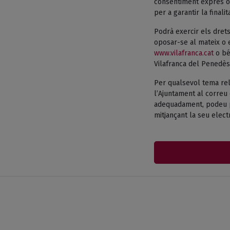
consentiment exprés o 
per a garantir la finali
Podrà exercir els drets
oposar-se al mateix o e
www.vilafranca.cat
o bé 
Vilafranca del Penedès
Per qualsevol tema rel
l’Ajuntament al correu 
adequadament, podeu pr
mitjançant la seu electr