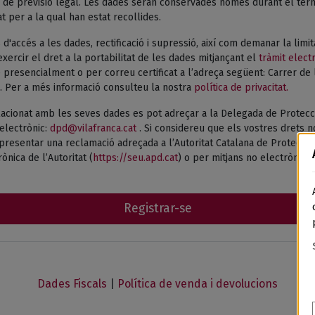
de previsió legal. Les dades seran conservades només durant el termi
tat per a la qual han estat recollides.
 d'accés a les dades, rectificació i supressió, així com demanar la limi
xercir el dret a la portabilitat de les dades mitjançant el
tràmit elect
presencialment o per correu certificat a l’adreça següent: Carrer de 
. Per a més informació consulteu la nostra
política de privacitat.
acionat amb les seves dades es pot adreçar a la Delegada de Protecc
electrònic:
dpd@vilafranca.cat
. Si considereu que els vostres drets n
esentar una reclamació adreçada a l’Autoritat Catalana de Protecció 
ònica de l’Autoritat (
https://seu.apd.cat
) o per mitjans no electrònics.
Registrar-se
Dades Fiscals
|
Política de venda i devolucions