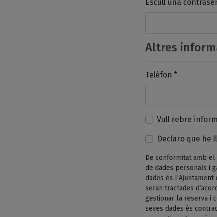
Escull una contrase
Altres inform
Telèfon *
Vull rebre infor
Declaro que he ll
De conformitat amb el 
de dades personals i g
dades és l'Ajuntament 
seran tractades d’acord
gestionar la reserva i
seves dades és contrac