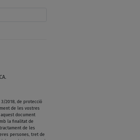
CA.
 3/2018, de protecció
ament de les vostres
n aquest document
b la finalitat de
tractament de les
eres persones, tret de