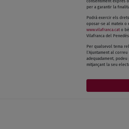
consentiment exprés o 
per a garantir la finali
Podrà exercir els drets
oposar-se al mateix o e
www.vilafranca.cat
o bé 
Vilafranca del Penedès
Per qualsevol tema rel
l’Ajuntament al correu 
adequadament, podeu pr
mitjançant la seu electr