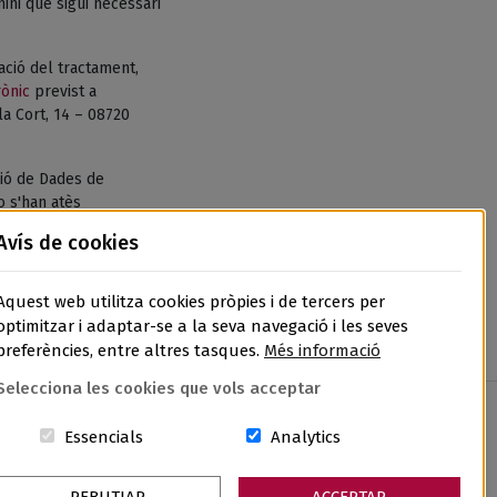
ni que sigui necessari
tació del tractament,
rònic
previst a
la Cort, 14 – 08720
ió de Dades de
o s'han atès
de Dades, l’APDCAT,
Avís de cookies
Aquest web utilitza cookies pròpies i de tercers per
optimitzar i adaptar-se a la seva navegació i les seves
preferències, entre altres tasques.
Més informació
Selecciona les cookies que vols acceptar
Aquestes cookies són essencials per al lloc w
Cookies related to sit
Essencials
Analytics