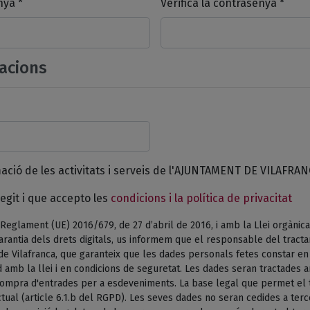
nya *
Verifica la contrasenya *
acions
mació de les activitats i serveis de l'AJUNTAMENT DE VILAFRAN
egit i que accepto les
condicions i la política de privacitat
Reglament (UE) 2016/679, de 27 d’abril de 2016, i amb la Llei orgànica
arantia dels drets digitals, us informem que el responsable del tract
de Vilafranca, que garanteix que les dades personals fetes constar e
 amb la llei i en condicions de seguretat. Les dades seran tractades am
 compra d'entrades per a esdeveniments. La base legal que permet el 
tual (article 6.1.b del RGPD). Les seves dades no seran cedides a terc