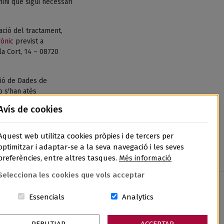
ni que sigui necessari
tació del tractament,
rònic
previst a
la Cort, 14 – 08720
ió de Dades de
o s'han atès
de Dades, l’APDCAT,
Avís de cookies
Aquest web utilitza cookies pròpies i de tercers per
optimitzar i adaptar-se a la seva navegació i les seves
preferències, entre altres tasques.
Més informació
Selecciona les cookies que vols acceptar
Aquestes cookies són essencials per al lloc w
Cookies related to sit
Essencials
Analytics