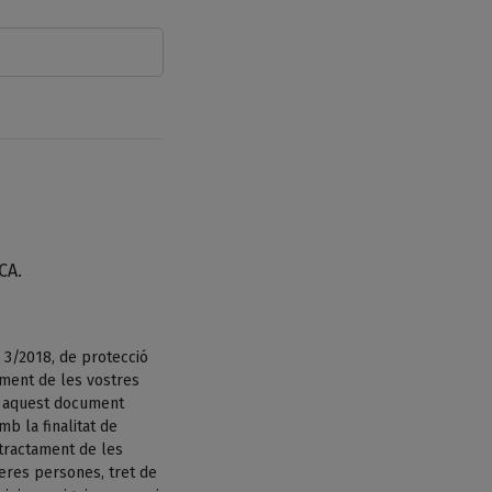
CA.
 3/2018, de protecció
ament de les vostres
n aquest document
b la finalitat de
tractament de les
eres persones, tret de