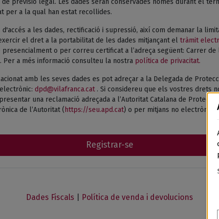
de previsió legal. Les dades seran conservades només durant el termi
tat per a la qual han estat recollides.
 d'accés a les dades, rectificació i supressió, així com demanar la limi
xercir el dret a la portabilitat de les dades mitjançant el
tràmit elect
presencialment o per correu certificat a l’adreça següent: Carrer de 
. Per a més informació consulteu la nostra
política de privacitat.
acionat amb les seves dades es pot adreçar a la Delegada de Protecc
electrònic:
dpd@vilafranca.cat
. Si considereu que els vostres drets n
esentar una reclamació adreçada a l’Autoritat Catalana de Protecció 
ònica de l’Autoritat (
https://seu.apd.cat
) o per mitjans no electrònics.
Registrar-se
Dades Fiscals
|
Política de venda i devolucions