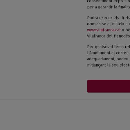
consentiment exprés o 
per a garantir la finali
Podrà exercir els drets
oposar-se al mateix o e
www.vilafranca.cat
o bé 
Vilafranca del Penedès
Per qualsevol tema rel
l’Ajuntament al correu 
adequadament, podeu pr
mitjançant la seu electr