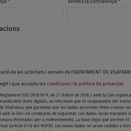
nya *
Verifica la contrasenya *
acions
mació de les activitats i serveis de l'AJUNTAMENT DE VILAFRAN
egit i que accepto les
condicions i la política de privacitat
Reglament (UE) 2016/679, de 27 d’abril de 2016, i amb la Llei orgànica
arantia dels drets digitals, us informem que el responsable del tract
de Vilafranca, que garanteix que les dades personals fetes constar e
 amb la llei i en condicions de seguretat. Les dades seran tractades am
 compra d'entrades per a esdeveniments. La base legal que permet el 
tual (article 6.1.b del RGPD). Les seves dades no seran cedides a terc