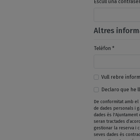
Escull una contrase
Altres inform
Telèfon *
Vull rebre infor
Declaro que he ll
De conformitat amb el 
de dades personals i g
dades és l'Ajuntament 
seran tractades d’acord
gestionar la reserva i
seves dades és contrac