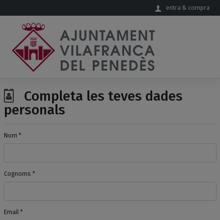
Salta al contingut principal
entra & compra
Completa les teves dades
personals
Nom *
Cognoms *
Email *